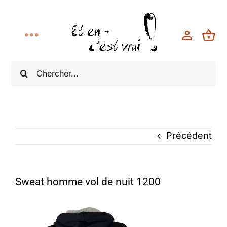
Toggle
Navigation
Rechercher:
Accueil
Collections
Boutique
Précédent
Bonnes Affaires
Sweat homme vol de nuit 1200
Modèle