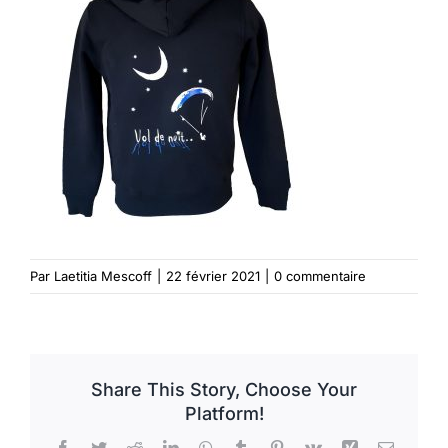
Vêtements
Contact
Par
Laetitia Mescoff
|
22 février 2021
|
0 commentaire
Share This Story, Choose Your
Platform!
Facebook
Twitter
Reddit
LinkedIn
WhatsApp
Tumblr
Pinterest
Vk
Xing
Email