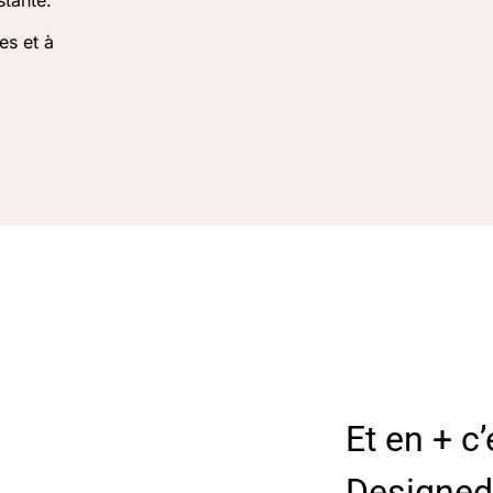
es et à
Et en + c’
Designed