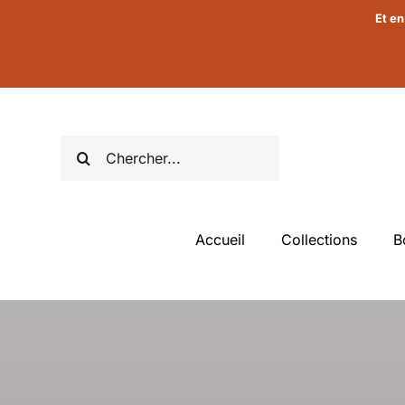
Passer
Et en
au
contenu
Rechercher:
Accueil
Collections
B