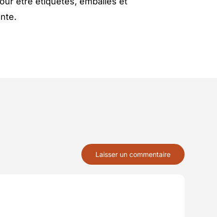
ur être étiquetés, emballés et
ente.
Laisser un commentaire