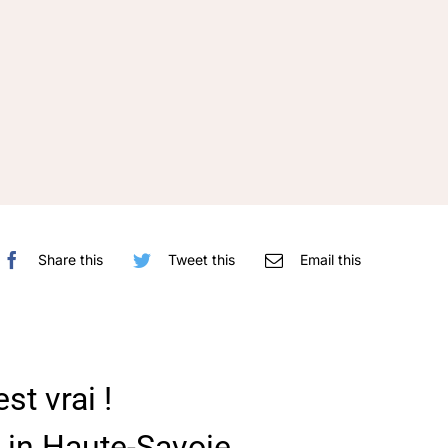
Share this
Tweet this
Email this
est vrai !
 in Haute-Savoie…