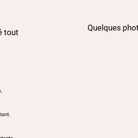
Quelques pho
é tout
.
tant.
stante.