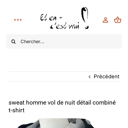
Toggle
Navigation
Rechercher:
Accueil
Collections
Boutique
Précédent
Bonnes Affaires
sweat homme vol de nuit détail combiné
t-shirt
Modèle