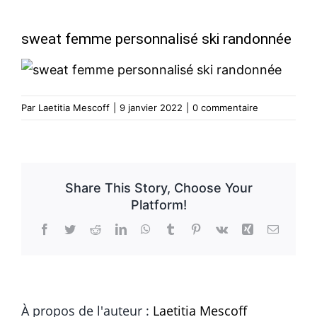
Bonnes Affaires
sweat femme personnalisé ski randonnée
Modèle
Par
Laetitia Mescoff
|
9 janvier 2022
|
0 commentaire
Vêtements
Contact
Share This Story, Choose Your
Platform!
Facebook
Twitter
Reddit
LinkedIn
WhatsApp
Tumblr
Pinterest
Vk
Xing
Email
À propos de l'auteur :
Laetitia Mescoff