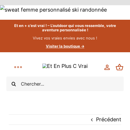
Passer
au
contenu
Et en + c’est vrai ! – L’outdoor qui vous ressemble, votre
aventure personnalisée !
Vivez vos vraies envies avec nous !
Visiter la boutique →
Toggle
Rechercher:
Navigation
Accueil
Collections
Précédent
Boutique