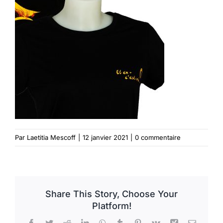
Vêtements
Contact
Par
Laetitia Mescoff
|
12 janvier 2021
|
0 commentaire
Share This Story, Choose Your
Platform!
Facebook
Twitter
Reddit
LinkedIn
WhatsApp
Tumblr
Pinterest
Vk
Xing
Email