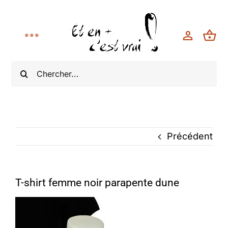
Toggle
Navigation
Rechercher:
Accueil
Collections
Boutique
Précédent
Bonnes Affaires
T-shirt femme noir parapente dune
Modèle