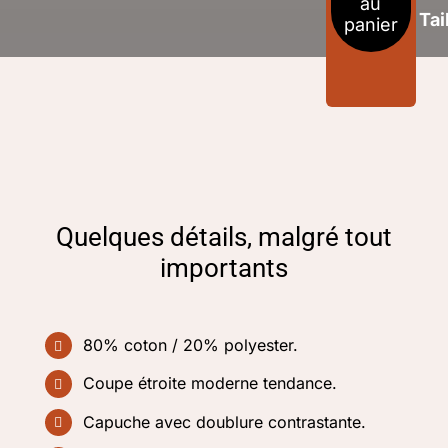
au
Tai
panier
capuch
zippé
Homme
Dune
Quelques détails, malgré tout
importants
80% coton / 20% polyester.
Coupe étroite moderne tendance.
Capuche avec doublure contrastante.