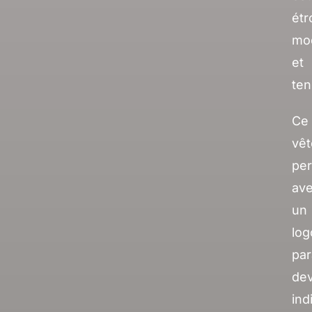
étr
mo
et
ten
Ce
vê
per
av
un
log
pa
dev
ind