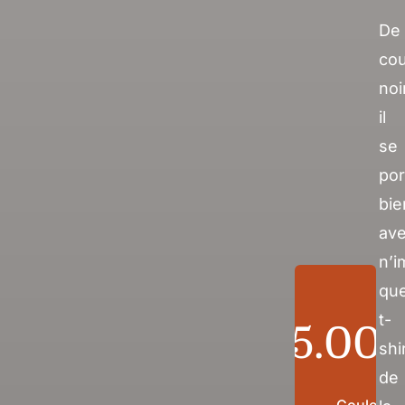
De
cou
noi
il
se
por
bie
av
n’i
que
t-
65.00
shi
de
Couleur