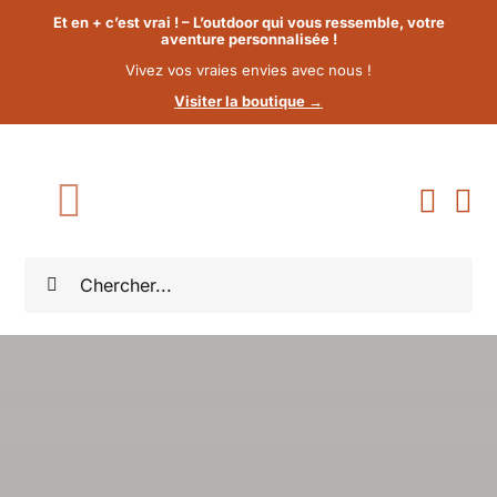
Passer
Et en + c’est vrai ! – L’outdoor qui vous ressemble, votre
aventure personnalisée !
au
Vivez vos vraies envies avec nous !
contenu
Visiter la boutique →
Toggle
Navigation
Rechercher:
Accueil
Collections
Boutique
Bonnes Affaires