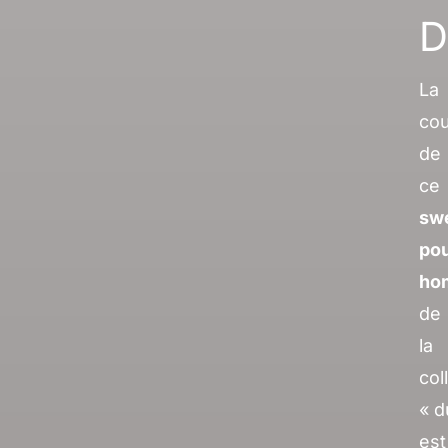
D
La
co
de
ce
sw
po
ho
de
la
col
« d
est