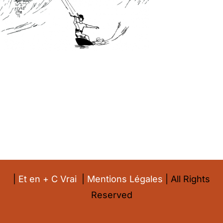
|
Et en + C Vrai
|
Mentions Légales
| All Rights
Reserved