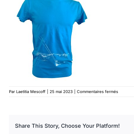
sur
Par
Laetitia Mescoff
|
25 mai 2023
|
Commentaires fermés
T-
shirt
homme
kitesurf
Share This Story, Choose Your Platform!