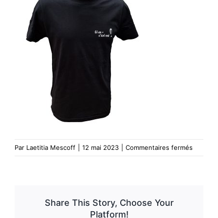
Vêtements
Contact
sur
Par
Laetitia Mescoff
|
12 mai 2023
|
Commentaires fermés
t-
shirt
homme
logo
Share This Story, Choose Your
parapen
Platform!
soaring