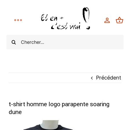
Toggle
Navigation
Rechercher:
Accueil
Collections
Boutique
Précédent
Bonnes Affaires
t-shirt homme logo parapente soaring
dune
Modèle