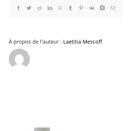
dune
Facebook
Twitter
Reddit
LinkedIn
WhatsApp
Tumblr
Pinterest
Vk
Xing
Email
À propos de l'auteur :
Laetitia Mescoff